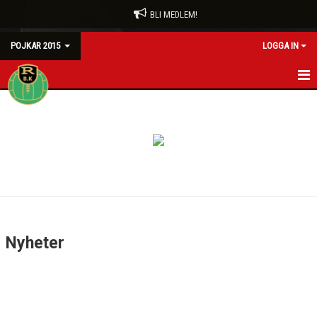
BLI MEDLEM!
POJKAR 2015
LOGGA IN
HEM
NYHETER
KALENDER
MATCHER
TRUPPEN
Nyheter
BILDGALLERI
DOKUMENT
KONTAKT