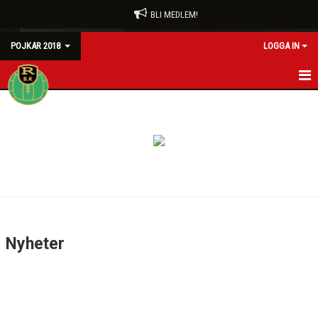
BLI MEDLEM!
POJKAR 2018
LOGGA IN
HEM
NYHETER
KALENDER
MATCHER
TRUPPEN
Nyheter
BILDGALLERI
DOKUMENT
KONTAKT