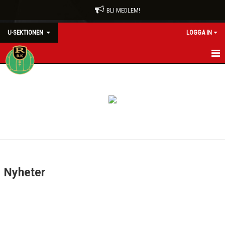
BLI MEDLEM!
U-SEKTIONEN
LOGGA IN
HEM
NYHETER
KALENDER
DOKUMENT
Nyheter