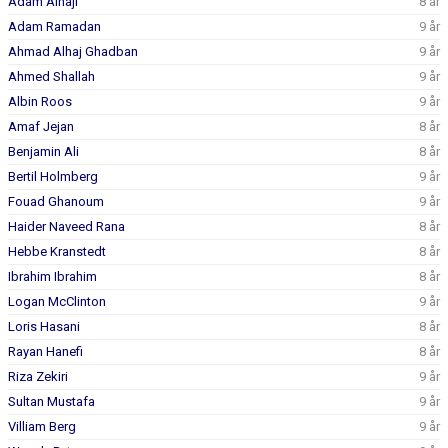
Adam Alnaji
8 år
Adam Ramadan
9 år
Ahmad Alhaj Ghadban
9 år
Ahmed Shallah
9 år
Albin Roos
9 år
Amaf Jejan
8 år
Benjamin Ali
8 år
Bertil Holmberg
9 år
Fouad Ghanoum
9 år
Haider Naveed Rana
8 år
Hebbe Kranstedt
8 år
Ibrahim Ibrahim
8 år
Logan McClinton
9 år
Loris Hasani
8 år
Rayan Hanefi
8 år
Riza Zekiri
9 år
Sultan Mustafa
9 år
Villiam Berg
9 år