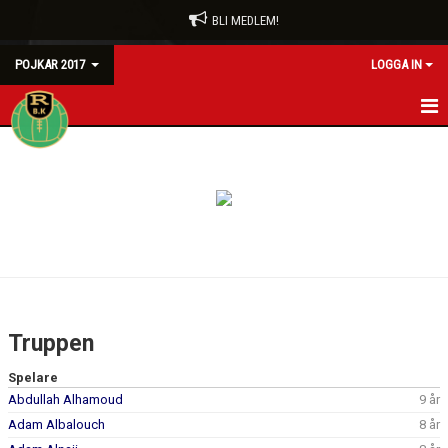
BLI MEDLEM!
POJKAR 2017
LOGGA IN
HEM
NYHETER
KALENDER
MATCHER
TRUPPEN
Truppen
BILDGALLERI
Spelare
Abdullah Alhamoud
9 år
DOKUMENT
Adam Albalouch
8 år
KONTAKT