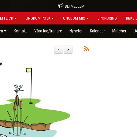
BLI MEDLEM!
M FLICK
UNGDOM POJK
UNGDOM MIX
SPONSRING
RBKS 
en
Kontakt
Våra lag/tränare
Nyheter
Kalender
Matcher
D
<
>