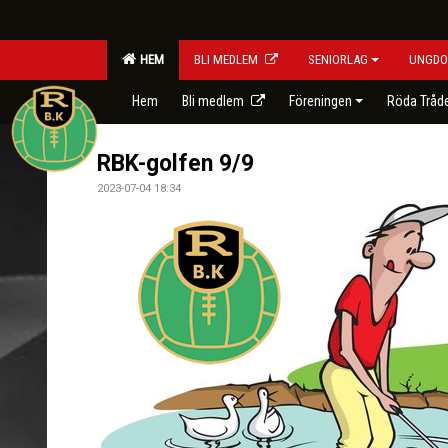
HEM
BLI MEDLEM
SENIORLAG
UNGDO
Hem
Bli medlem
Föreningen
Röda Tråd
RBK-golfen 9/9
2023-07-04 18:34