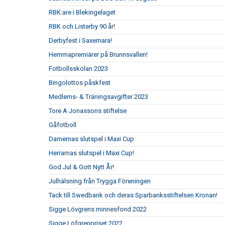
RBK:are i Blekingelaget
RBK och Listerby 90 år!
Derbyfest i Saxemara!
Hemmapremiärer på Brunnsvallen!
Fotbollsskolan 2023
Bingolottos påskfest
Medlems- & Träningsavgifter 2023
Tore A Jonassons stiftelse
Gåfotboll
Damernas slutspel i Maxi Cup
Herrarnas slutspel i Maxi Cup!
God Jul & Gott Nytt År!
Julhälsning från Trygga Föreningen
Tack till Swedbank och deras Sparbanksstiftelsen Kronan!
Sigge Lövgrens minnesfond 2022
Sigge Löfgrenpriset 2022