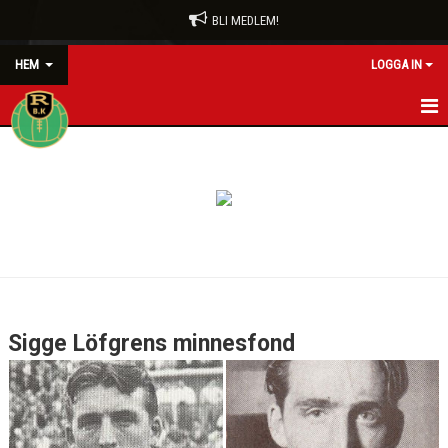
BLI MEDLEM!
HEM
LOGGA IN
HEM
BLI MEDLEM
FÖRENINGEN
AVGIFTER
SIGGE LÖFGRENS MINNESFOND
Sigge Löfgrens minnesfond
OWE IVARSSONS MINNESFOND
STORA SPELARE