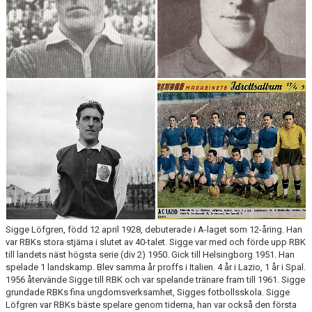
POLICY
KIOSK INFO
RBK-SÅNGEN
RBK-GOLFEN
RÖDA TRÅDEN
KONTAKT
VÅRA LAG/TRÄNARE
NYHETER
Sigge Löfgren, född 12 april 1928, debuterade i A-laget som 12-åring. Han
KALENDER
var RBKs stora stjärna i slutet av 40-talet. Sigge var med och förde upp RBK
till landets näst högsta serie (div 2) 1950. Gick till Helsingborg 1951. Han
spelade 1 landskamp. Blev samma år proffs i Italien. 4 år i Lazio, 1 år i Spal.
MATCHER
1956 återvände Sigge till RBK och var spelande tränare fram till 1961. Sigge
grundade RBKs fina ungdomsverksamhet, Sigges fotbollsskola. Sigge
DOKUMENT
Löfgren var RBKs bäste spelare genom tiderna, han var också den första