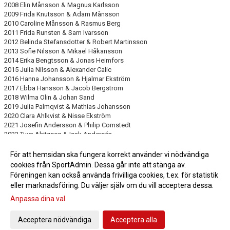
2008 Elin Månsson & Magnus Karlsson
2009 Frida Knutsson & Adam Månsson
2010 Caroline Månsson & Rasmus Berg
2011 Frida Runsten & Sam Ivarsson
2012 Belinda Stefansdotter & Robert Martinsson
2013 Sofie Nilsson & Mikael Håkansson
2014 Erika Bengtsson & Jonas Heimfors
2015 Julia Nilsson & Alexander Calic
2016 Hanna Johansson & Hjalmar Ekström
2017 Ebba Hansson & Jacob Bergström
2018 Wilma Olin & Johan Sand
2019 Julia Palmqvist & Mathias Johansson
2020 Clara Ahlkvist & Nisse Ekström
2021 Josefin Andersson & Philip Comstedt
2022 Tuva Alritzson & Isak Andersén
2023 Julia Ekström & Loke Hellblad
2024 Disa Henriksson & Zacharias Sköld
För att hemsidan ska fungera korrekt använder vi nödvändiga
2025 Tilda Uskali & Lucas Håkansson
cookies från SportAdmin. Dessa går inte att stänga av.
Föreningen kan också använda frivilliga cookies, t.ex. för statistik
eller marknadsföring. Du väljer själv om du vill acceptera dessa.
Anpassa dina val
Cookie-inställningar
Gå till Webbversion
Acceptera nödvändiga
Acceptera alla