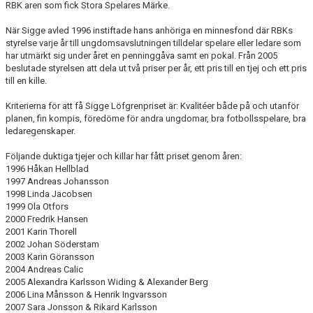
RBK aren som fick Stora Spelares Märke.
MAXI CUP 2025
När Sigge avled 1996 instiftade hans anhöriga en minnesfond där RBKs
styrelse varje år till ungdomsavslutningen tilldelar spelare eller ledare som
har utmärkt sig under året en penninggåva samt en pokal. Från 2005
beslutade styrelsen att dela ut två priser per år, ett pris till en tjej och ett pris
till en kille.
Kriterierna för att få Sigge Löfgrenpriset är: Kvalitéer både på och utanför
planen, fin kompis, föredöme för andra ungdomar, bra fotbollsspelare, bra
ledaregenskaper.
Följande duktiga tjejer och killar har fått priset genom åren:
1996 Håkan Hellblad
1997 Andreas Johansson
1998 Linda Jacobsen
1999 Ola Otfors
2000 Fredrik Hansen
2001 Karin Thorell
2002 Johan Söderstam
2003 Karin Göransson
2004 Andreas Calic
2005 Alexandra Karlsson Widing & Alexander Berg
2006 Lina Månsson & Henrik Ingvarsson
2007 Sara Jonsson & Rikard Karlsson