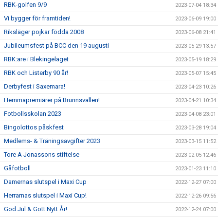
RBK-golfen 9/9
2023-07-04 18:34
Vi bygger för framtiden!
2023-06-09 19:00
Riksläger pojkar födda 2008
2023-06-08 21:41
Jubileumsfest på BCC den 19 augusti
2023-05-29 13:57
RBK:are i Blekingelaget
2023-05-19 18:29
RBK och Listerby 90 år!
2023-05-07 15:45
Derbyfest i Saxemara!
2023-04-23 10:26
Hemmapremiärer på Brunnsvallen!
2023-04-21 10:34
Fotbollsskolan 2023
2023-04-08 23:01
Bingolottos påskfest
2023-03-28 19:04
Medlems- & Träningsavgifter 2023
2023-03-15 11:52
Tore A Jonassons stiftelse
2023-02-05 12:46
Gåfotboll
2023-01-23 11:10
Damernas slutspel i Maxi Cup
2022-12-27 07:00
Herrarnas slutspel i Maxi Cup!
2022-12-26 09:56
God Jul & Gott Nytt År!
2022-12-24 07:00