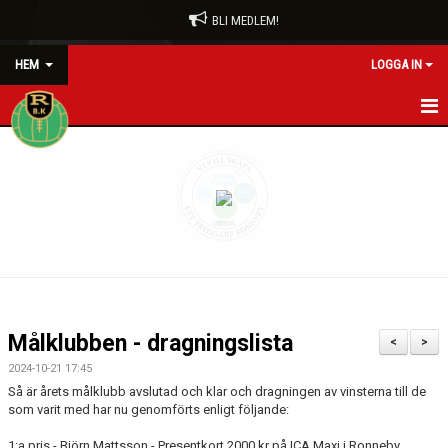
BLI MEDLEM!
HEM
LOGGA IN
HEM
BLI MEDLEM
FÖRENINGEN
RÖDA TRÅDEN
KONTAKT
Målklubben - dragningslista
<
>
VÅRA LAG/TRÄNARE
2024-10-21 17:45
Så är årets målklubb avslutad och klar och dragningen av vinsterna till de
NYHETER
som varit med har nu genomförts enligt följande:
1:a pris - Björn Mattsson - Presentkort 2000 kr på ICA Maxi i Ronneby