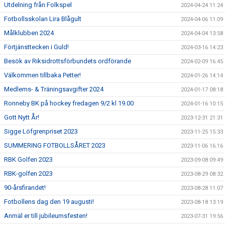
Utdelning från Folkspel
2024-04-24 11:24
Fotbollsskolan Lira Blågult
2024-04-06 11:09
Målklubben 2024
2024-04-04 13:58
Förtjänsttecken i Guld!
2024-03-16 14:23
Besök av Riksidrottsförbundets ordförande
2024-02-09 16:45
Välkommen tillbaka Petter!
2024-01-26 14:14
Medlems- & Träningsavgifter 2024
2024-01-17 08:18
Ronneby BK på hockey fredagen 9/2 kl 19.00
2024-01-16 10:15
Gott Nytt År!
2023-12-31 21:31
Sigge Löfgrenpriset 2023
2023-11-25 15:33
SUMMERING FOTBOLLSÅRET 2023
2023-11-06 16:16
RBK Golfen 2023
2023-09-08 09:49
RBK-golfen 2023
2023-08-29 08:32
90-årsfirandet!
2023-08-28 11:07
Fotbollens dag den 19 augusti!
2023-08-18 13:19
Anmäl er till jubileumsfesten!
2023-07-31 19:56