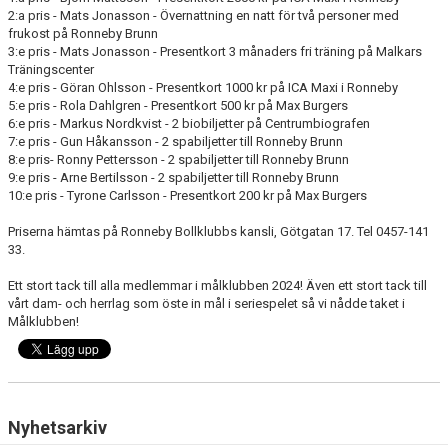
KALENDER
2:a pris - Mats Jonasson - Övernattning en natt för två personer med
frukost på Ronneby Brunn
MATCHER
3:e pris - Mats Jonasson - Presentkort 3 månaders fri träning på Malkars
Träningscenter
4:e pris - Göran Ohlsson - Presentkort 1000 kr på ICA Maxi i Ronneby
DOKUMENT
5:e pris - Rola Dahlgren - Presentkort 500 kr på Max Burgers
6:e pris - Markus Nordkvist - 2 biobiljetter på Centrumbiografen
MAXI CUP 2025
7:e pris - Gun Håkansson - 2 spabiljetter till Ronneby Brunn
8:e pris- Ronny Pettersson - 2 spabiljetter till Ronneby Brunn
9:e pris - Arne Bertilsson - 2 spabiljetter till Ronneby Brunn
10:e pris - Tyrone Carlsson - Presentkort 200 kr på Max Burgers
Priserna hämtas på Ronneby Bollklubbs kansli, Götgatan 17. Tel 0457-141
33.
Ett stort tack till alla medlemmar i målklubben 2024! Även ett stort tack till
vårt dam- och herrlag som öste in mål i seriespelet så vi nådde taket i
Målklubben!
Nyhetsarkiv