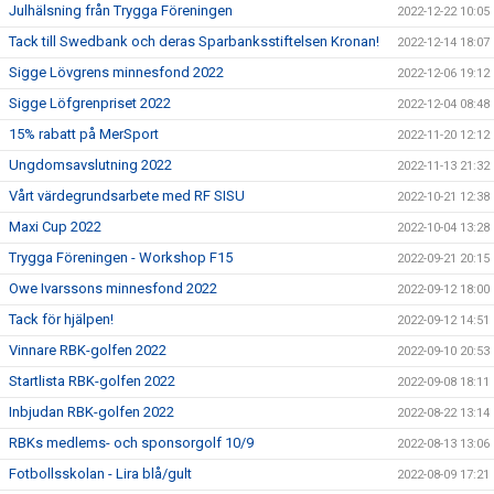
Julhälsning från Trygga Föreningen
2022-12-22 10:05
Tack till Swedbank och deras Sparbanksstiftelsen Kronan!
2022-12-14 18:07
Sigge Lövgrens minnesfond 2022
2022-12-06 19:12
Sigge Löfgrenpriset 2022
2022-12-04 08:48
15% rabatt på MerSport
2022-11-20 12:12
Ungdomsavslutning 2022
2022-11-13 21:32
Vårt värdegrundsarbete med RF SISU
2022-10-21 12:38
Maxi Cup 2022
2022-10-04 13:28
Trygga Föreningen - Workshop F15
2022-09-21 20:15
Owe Ivarssons minnesfond 2022
2022-09-12 18:00
Tack för hjälpen!
2022-09-12 14:51
Vinnare RBK-golfen 2022
2022-09-10 20:53
Startlista RBK-golfen 2022
2022-09-08 18:11
Inbjudan RBK-golfen 2022
2022-08-22 13:14
RBKs medlems- och sponsorgolf 10/9
2022-08-13 13:06
Fotbollsskolan - Lira blå/gult
2022-08-09 17:21