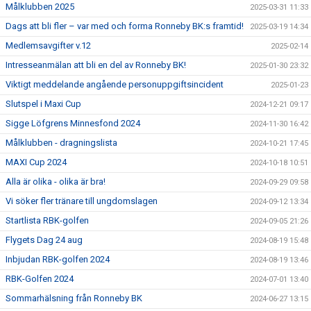
Målklubben 2025
2025-03-31 11:33
Dags att bli fler – var med och forma Ronneby BK:s framtid!
2025-03-19 14:34
Medlemsavgifter v.12
2025-02-14
Intresseanmälan att bli en del av Ronneby BK!
2025-01-30 23:32
Viktigt meddelande angående personuppgiftsincident
2025-01-23
Slutspel i Maxi Cup
2024-12-21 09:17
Sigge Löfgrens Minnesfond 2024
2024-11-30 16:42
Målklubben - dragningslista
2024-10-21 17:45
MAXI Cup 2024
2024-10-18 10:51
Alla är olika - olika är bra!
2024-09-29 09:58
Vi söker fler tränare till ungdomslagen
2024-09-12 13:34
Startlista RBK-golfen
2024-09-05 21:26
Flygets Dag 24 aug
2024-08-19 15:48
Inbjudan RBK-golfen 2024
2024-08-19 13:46
RBK-Golfen 2024
2024-07-01 13:40
Sommarhälsning från Ronneby BK
2024-06-27 13:15