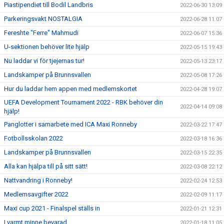
Piastipendiet till Bodil Landbris
2022-06-30 13:09
Parkeringsvakt NOSTALGIA
2022-06-28 11:07
Fereshte "Ferre" Mahmudi
2022-06-07 15:36
U-sektionen behöver lite hjälp
2022-05-15 19:43
Nu laddar vi för tjejernas tur!
2022-05-13 23:17
Landskamper på Brunnsvallen
2022-05-08 17:26
Hur du laddar hem appen med medlemskortet
2022-04-28 19:07
UEFA Development Tournament 2022 - RBK behöver din
2022-04-14 09:08
hjälp!
Panglotter i samarbete med ICA Maxi Ronneby
2022-03-22 17:47
Fotbollsskolan 2022
2022-03-18 16:36
Landskamper på Brunnsvallen
2022-03-15 22:35
Alla kan hjälpa till på sitt sätt!
2022-03-08 22:12
Nattvandring i Ronneby!
2022-02-24 12:53
Medlemsavgifter 2022
2022-02-09 11:17
Maxi cup 2021 - Finalspel ställs in
2022-01-21 12:31
I varmt minne bevarad
2022-01-18 11:05