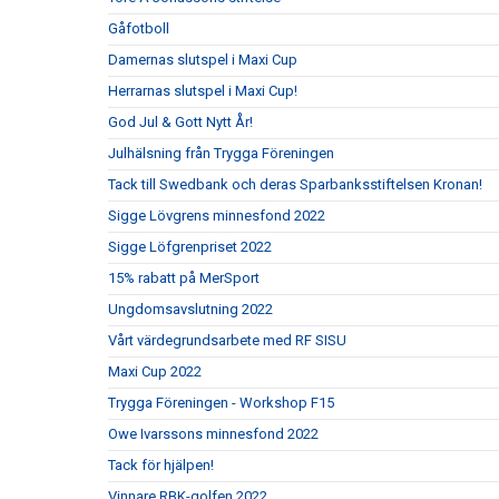
Gåfotboll
Damernas slutspel i Maxi Cup
Herrarnas slutspel i Maxi Cup!
God Jul & Gott Nytt År!
Julhälsning från Trygga Föreningen
Tack till Swedbank och deras Sparbanksstiftelsen Kronan!
Sigge Lövgrens minnesfond 2022
Sigge Löfgrenpriset 2022
15% rabatt på MerSport
Ungdomsavslutning 2022
Vårt värdegrundsarbete med RF SISU
Maxi Cup 2022
Trygga Föreningen - Workshop F15
Owe Ivarssons minnesfond 2022
Tack för hjälpen!
Vinnare RBK-golfen 2022