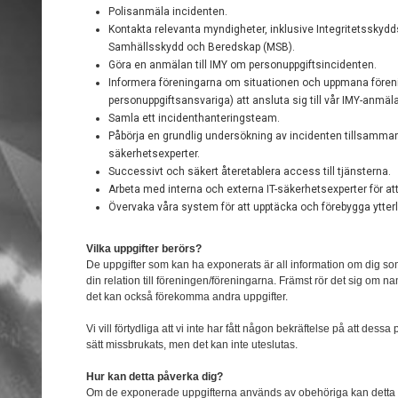
Polisanmäla incidenten.
Kontakta relevanta myndigheter, inklusive Integritetssky
Samhällsskydd och Beredskap (MSB).
Göra en anmälan till IMY om personuppgiftsincidenten.
Informera föreningarna om situationen och uppmana fören
personuppgiftsansvariga) att ansluta sig till vår IMY-anmäl
Samla ett incidenthanteringsteam.
Påbörja en grundlig undersökning av incidenten tillsamman
säkerhetsexperter.
Successivt och säkert återetablera access till tjänsterna.
Arbeta med interna och externa IT-säkerhetsexperter för at
Övervaka våra system för att upptäcka och förebygga ytterl
Vilka uppgifter berörs?
De uppgifter som kan ha exponerats är all information om dig s
din relation till föreningen/föreningarna. Främst rör det sig om
det kan också förekomma andra uppgifter.
Vi vill förtydliga att vi inte har fått någon bekräftelse på att dess
sätt missbrukats, men det kan inte uteslutas.
Hur kan detta påverka dig?
Om de exponerade uppgifterna används av obehöriga kan detta i vä