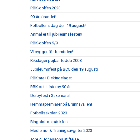
RBK-golfen 2023
90-årsfirandet!
Fotbollens dag den 19 augusti!
Anmäl er till jubileumsfesten!
RBK-golfen 9/9
Vi bygger för framtiden!
Riksläger pojkar födda 2008
Jubileumsfest på BCC den 19 augusti
RBK:are i Blekingelaget
RBK och Listerby 90 år!
Derbyfest i Saxemara!
Hemmapremiärer på Brunnsvallen!
Fotbollsskolan 2023
Bingolottos påskfest
Medlems- & Träningsavgifter 2023
Tore A Jonassons stiftelse