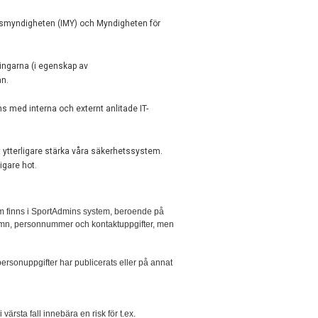
ddsmyndigheten (IMY) och Myndigheten för
ingarna (i egenskap av
an.
s med interna och externt anlitade IT-
t ytterligare stärka våra säkerhetssystem.
igare hot.
om finns i SportAdmins system, beroende på
 namn, personnummer och kontaktuppgifter, men
a personuppgifter har publicerats eller på annat
rsta fall innebära en risk för t.ex.