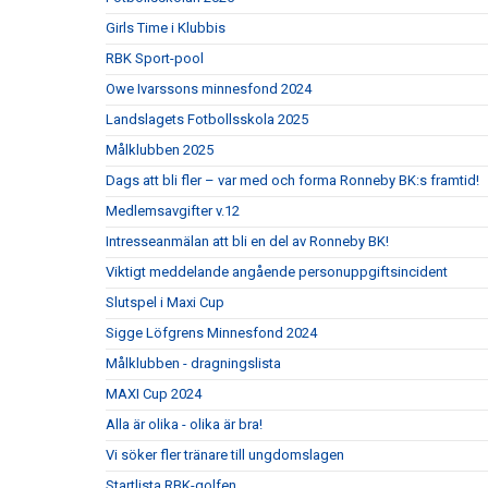
Girls Time i Klubbis
RBK Sport-pool
Owe Ivarssons minnesfond 2024
Landslagets Fotbollsskola 2025
Målklubben 2025
Dags att bli fler – var med och forma Ronneby BK:s framtid!
Medlemsavgifter v.12
Intresseanmälan att bli en del av Ronneby BK!
Viktigt meddelande angående personuppgiftsincident
Slutspel i Maxi Cup
Sigge Löfgrens Minnesfond 2024
Målklubben - dragningslista
MAXI Cup 2024
Alla är olika - olika är bra!
Vi söker fler tränare till ungdomslagen
Startlista RBK-golfen