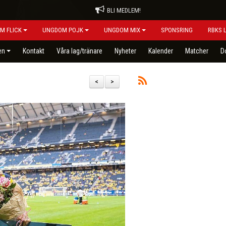
BLI MEDLEM!
M FLICK
UNGDOM POJK
UNGDOM MIX
SPONSRING
RBKS 
en
Kontakt
Våra lag/tränare
Nyheter
Kalender
Matcher
D
<
>