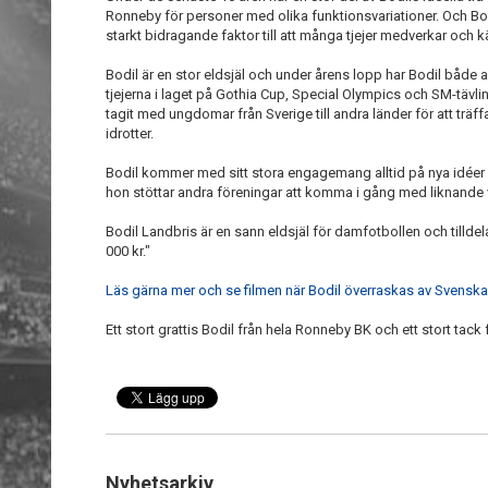
Ronneby för personer med olika funktionsvariationer. Och B
starkt bidragande faktor till att många tjejer medverkar och k
Bodil är en stor eldsjäl och under årens lopp har Bodil både a
tjejerna i laget på Gothia Cup, Special Olympics och SM-tävli
tagit med ungdomar från Sverige till andra länder för att träff
idrotter.
Bodil kommer med sitt stora engagemang alltid på nya idée
hon stöttar andra föreningar att komma i gång med liknande
Bodil Landbris är en sann eldsjäl för damfotbollen och tillde
000 kr."
Läs gärna mer och se filmen när Bodil överraskas av Svenska
Ett stort grattis Bodil från hela Ronneby BK och ett stort tack
Nyhetsarkiv