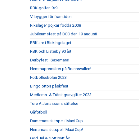
RBK-golfen 9/9
Vi bygger för framtiden!
Riksläger pojkar födda 2008
Jubileumsfest på BCC den 19 augusti
RBK:are i Blekingelaget
RBK och Listerby 90 år!
Derbyfest i Saxemara!
Hemmapremiärer på Brunnsvallen!
Fotbollsskolan 2023
Bingolottos påskfest
Medlems- & Träningsavgifter 2023
Tore A Jonassons stiftelse
Gåfotboll
Damernas slutspel i Maxi Cup
Herrarnas slutspel i Maxi Cup!
God Jul & Gott Nytt År!