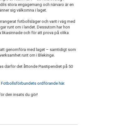
odils stora engagemang och närvaro är en
änner sig välkomna i laget.
rrangerat fotbollsläger och varit i väg med
ngar runt om i landet. Dessutom har hon
a likasinnade och för att prova på olika
r att genomföra med laget – samtidigt som
 verksamhet runt om i Blekinge.
las därför det åttonde Piastipendiet på 50
 Fotbollsförbundets ordförande här.
 för den insats du gör!