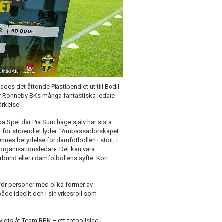
es det åttonde Piastipendiet ut till Bodil
av Ronneby BKs många fantastiska ledare
ärkelse!
a Spel där Pia Sundhage själv har sista
en för stipendiet lyder: "Ambassadörskapet
nnes betydelse för damfotbollen i stort, i
 organisationsledare. Det kan vara
rbund eller i damfotbollens syfte. Kort
t för personer med olika former av
de ideellt och i sin yrkesroll som
vigts åt Team RBK – ett fotbollslag i