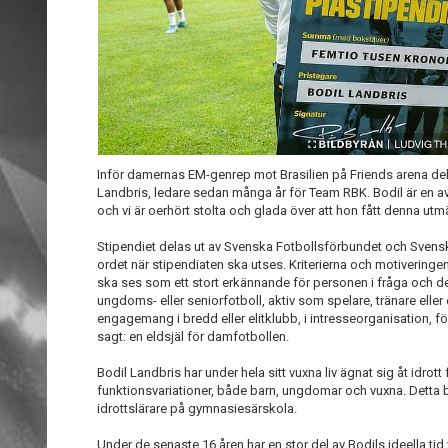
Inför damernas EM-genrep mot Brasilien på Friends arena delad
Landbris, ledare sedan många år för Team RBK. Bodil är en 
och vi är oerhört stolta och glada över att hon fått denna utm
Stipendiet delas ut av Svenska Fotbollsförbundet och Svensk
ordet när stipendiaten ska utses. Kriterierna och motivering
ska ses som ett stort erkännande för personen i fråga och de
ungdoms- eller seniorfotboll, aktiv som spelare, tränare eller
engagemang i bredd eller elitklubb, i intresseorganisation, fö
sagt: en eldsjäl för damfotbollen.
Bodil Landbris har under hela sitt vuxna liv ägnat sig åt idrot
funktionsvariationer, både barn, ungdomar och vuxna. Detta bå
idrottslärare på gymnasiesärskola.
Under de senaste 16 åren har en stor del av Bodils ideella tid 