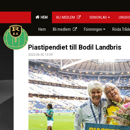
HEM
BLI MEDLEM
SENIORLAG
UNGDO
Hem
Bli medlem
Föreningen
Röda Tråd
Piastipendiet till Bodil Landbris
2022-06-30 13:09