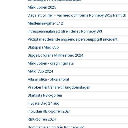
Målklubben 2025
Dags att bli fler – var med och forma Ronneby BK:s framtid!
Medlemsavgifter v.12
Intresseanmälan att bli en del av Ronneby BK!
Viktigt meddelande angående personuppgiftsincident
Slutspel i Maxi Cup
Sigge Löfgrens Minnesfond 2024
Målklubben - dragningslista
MAXI Cup 2024
Alla är olika - olika är bra!
Vi söker fler tränare till ungdomslagen
Startlista RBK-golfen
Flygets Dag 24 aug
Inbjudan RBK-golfen 2024
RBK-Golfen 2024
Sommarhälsning från Ronneby BK