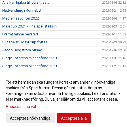
Alla kan hjälpa till på sitt sätt!
2022-03-08 22:12
Nattvandring i Ronneby!
2022-02-24 12:53
Medlemsavgifter 2022
2022-02-09 11:17
Maxi cup 2021 - Finalspel ställs in
2022-01-21 12:31
I varmt minne bevarad
2022-01-18 11:05
Slutspelet i Maxi Cup flyttas
2021-12-21 20:29
Jacob Bergström prisad
2021-12-07 22:00
Sigge Löfgrens minnesfond 2021
2021-11-30 21:16
Sigge Löfgrens Minnesfond 2021
2021-11-29 21:13
Medlemsuppgifter till SportAdmin
2021-10-25 20:55
Nytt projekt på Brunnsvallen
För att hemsidan ska fungera korrekt använder vi nödvändiga
2021-05-21 20:44
cookies från SportAdmin. Dessa går inte att stänga av.
Årsmöte 2021
2021-03-22 20:37
Föreningen kan också använda frivilliga cookies, t.ex. för statistik
eller marknadsföring. Du väljer själv om du vill acceptera dessa.
Anpassa dina val
Cookie-inställningar
Gå till Webbversion
Acceptera nödvändiga
Acceptera alla