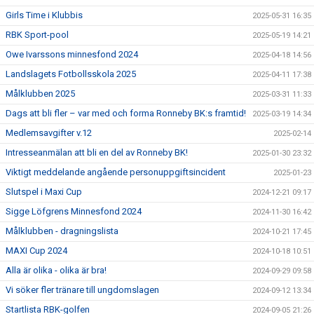
Girls Time i Klubbis
2025-05-31 16:35
RBK Sport-pool
2025-05-19 14:21
Owe Ivarssons minnesfond 2024
2025-04-18 14:56
Landslagets Fotbollsskola 2025
2025-04-11 17:38
Målklubben 2025
2025-03-31 11:33
Dags att bli fler – var med och forma Ronneby BK:s framtid!
2025-03-19 14:34
Medlemsavgifter v.12
2025-02-14
Intresseanmälan att bli en del av Ronneby BK!
2025-01-30 23:32
Viktigt meddelande angående personuppgiftsincident
2025-01-23
Slutspel i Maxi Cup
2024-12-21 09:17
Sigge Löfgrens Minnesfond 2024
2024-11-30 16:42
Målklubben - dragningslista
2024-10-21 17:45
MAXI Cup 2024
2024-10-18 10:51
Alla är olika - olika är bra!
2024-09-29 09:58
Vi söker fler tränare till ungdomslagen
2024-09-12 13:34
Startlista RBK-golfen
2024-09-05 21:26