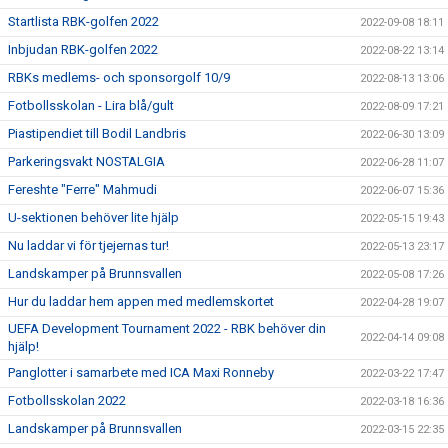
Startlista RBK-golfen 2022
2022-09-08 18:11
Inbjudan RBK-golfen 2022
2022-08-22 13:14
RBKs medlems- och sponsorgolf 10/9
2022-08-13 13:06
Fotbollsskolan - Lira blå/gult
2022-08-09 17:21
Piastipendiet till Bodil Landbris
2022-06-30 13:09
Parkeringsvakt NOSTALGIA
2022-06-28 11:07
Fereshte "Ferre" Mahmudi
2022-06-07 15:36
U-sektionen behöver lite hjälp
2022-05-15 19:43
Nu laddar vi för tjejernas tur!
2022-05-13 23:17
Landskamper på Brunnsvallen
2022-05-08 17:26
Hur du laddar hem appen med medlemskortet
2022-04-28 19:07
UEFA Development Tournament 2022 - RBK behöver din
2022-04-14 09:08
hjälp!
Panglotter i samarbete med ICA Maxi Ronneby
2022-03-22 17:47
Fotbollsskolan 2022
2022-03-18 16:36
Landskamper på Brunnsvallen
2022-03-15 22:35