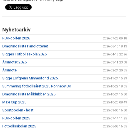
KALENDER
MATCHER
DOKUMENT
Nyhetsarkiv
MAXI CUP 2025
RBK-golfen 2026
2026-07-28 09:18
Dragningslista Panglotteriet
2026-06-10 18:13
Sigges Fotbollsskola 2026
2026-04-18 22:26
Årsmötet 2026
2026-03-11 23:08
Årsmöte
2026-02-24 20:55
Sigge Löfgrens Minnesfond 2025!
2025-11-24 15:29
Summering fotbollsåret 2025 Ronneby BK
2025-10-29 18:05
Dragningslista Målklubben 2025
2025-10-24 15:50
Maxi Cup 2025
2025-10-23 08:49
Sportpoolen - höst
2025-09-05 16:30
RBK-golfen 2025
2025-07-14 11:25
Fotbollsskolan 2025
2025-06-08 16:55