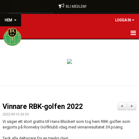
BLI MEDLEM!
HEM
LOGGA IN
HEM
BLI MEDLEM
FÖRENINGEN
RÖDA TRÅDEN
KONTAKT
Vinnare RBK-golfen 2022
<
>
VÅRA LAG/TRÄNARE
2022-09-10 20:53
Vi säger ett stort grattis till Hans Blückert som tog hem RBK-golfen som
NYHETER
avgjorts på Ronneby Golfklubb idag med vinnarresultatet 39 poäng.
Tack alla deltagare för en trevlig dag!