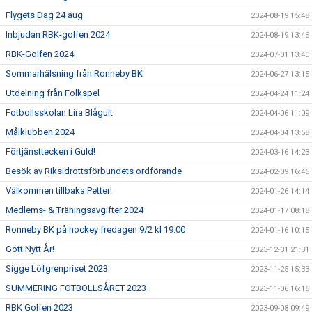
Flygets Dag 24 aug
2024-08-19 15:48
Inbjudan RBK-golfen 2024
2024-08-19 13:46
RBK-Golfen 2024
2024-07-01 13:40
Sommarhälsning från Ronneby BK
2024-06-27 13:15
Utdelning från Folkspel
2024-04-24 11:24
Fotbollsskolan Lira Blågult
2024-04-06 11:09
Målklubben 2024
2024-04-04 13:58
Förtjänsttecken i Guld!
2024-03-16 14:23
Besök av Riksidrottsförbundets ordförande
2024-02-09 16:45
Välkommen tillbaka Petter!
2024-01-26 14:14
Medlems- & Träningsavgifter 2024
2024-01-17 08:18
Ronneby BK på hockey fredagen 9/2 kl 19.00
2024-01-16 10:15
Gott Nytt År!
2023-12-31 21:31
Sigge Löfgrenpriset 2023
2023-11-25 15:33
SUMMERING FOTBOLLSÅRET 2023
2023-11-06 16:16
RBK Golfen 2023
2023-09-08 09:49