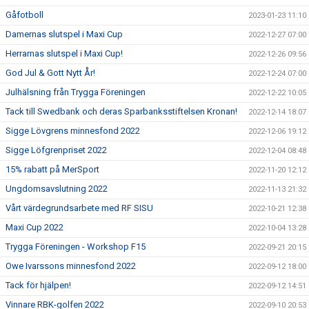
Gåfotboll
2023-01-23 11:10
Damernas slutspel i Maxi Cup
2022-12-27 07:00
Herrarnas slutspel i Maxi Cup!
2022-12-26 09:56
God Jul & Gott Nytt År!
2022-12-24 07:00
Julhälsning från Trygga Föreningen
2022-12-22 10:05
Tack till Swedbank och deras Sparbanksstiftelsen Kronan!
2022-12-14 18:07
Sigge Lövgrens minnesfond 2022
2022-12-06 19:12
Sigge Löfgrenpriset 2022
2022-12-04 08:48
15% rabatt på MerSport
2022-11-20 12:12
Ungdomsavslutning 2022
2022-11-13 21:32
Vårt värdegrundsarbete med RF SISU
2022-10-21 12:38
Maxi Cup 2022
2022-10-04 13:28
Trygga Föreningen - Workshop F15
2022-09-21 20:15
Owe Ivarssons minnesfond 2022
2022-09-12 18:00
Tack för hjälpen!
2022-09-12 14:51
Vinnare RBK-golfen 2022
2022-09-10 20:53