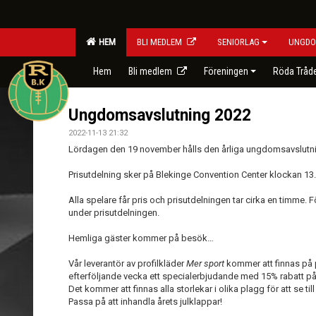
HEM
BLI MEDLEM
SENIORLAG
UNGDO
Hem
Bli medlem
Föreningen
Röda Tråd
Ungdomsavslutning 2022
2022-11-13 21:32
Lördagen den 19 november hålls den årliga ungdomsavslutn
Prisutdelning sker på Blekinge Convention Center klockan 13.
Alla spelare får pris och prisutdelningen tar cirka en timme. F
under prisutdelningen.
Hemliga gäster kommer på besök…
Vår leverantör av profilkläder
Mer sport
kommer att finnas på 
efterföljande vecka ett specialerbjudande med 15% rabatt på 
Det kommer att finnas alla storlekar i olika plagg för att se till 
Passa på att inhandla årets julklappar!