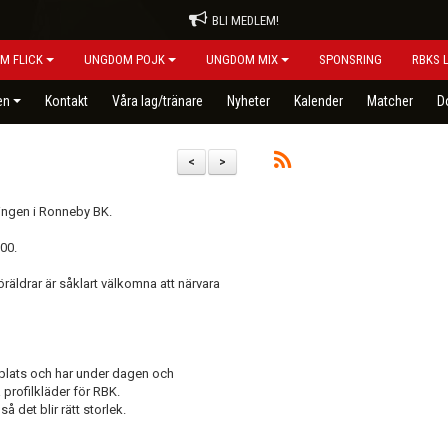
BLI MEDLEM!
M FLICK
UNGDOM POJK
UNGDOM MIX
SPONSRING
RBKS 
en
Kontakt
Våra lag/tränare
Nyheter
Kalender
Matcher
D
<
>
ingen i Ronneby BK.
00.
öräldrar är såklart välkomna att närvara
plats och har under dagen och
profilkläder för RBK.
så det blir rätt storlek.