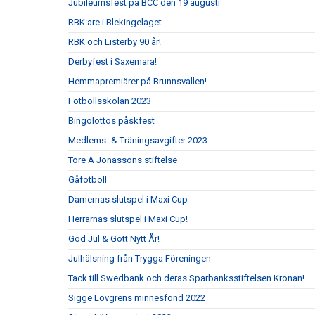
Jubileumsfest på BCC den 19 augusti
RBK:are i Blekingelaget
RBK och Listerby 90 år!
Derbyfest i Saxemara!
Hemmapremiärer på Brunnsvallen!
Fotbollsskolan 2023
Bingolottos påskfest
Medlems- & Träningsavgifter 2023
Tore A Jonassons stiftelse
Gåfotboll
Damernas slutspel i Maxi Cup
Herrarnas slutspel i Maxi Cup!
God Jul & Gott Nytt År!
Julhälsning från Trygga Föreningen
Tack till Swedbank och deras Sparbanksstiftelsen Kronan!
Sigge Lövgrens minnesfond 2022