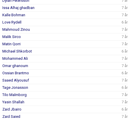
Dylan Petersson
7 år
Issa Alhaj ghadban
7 år
Kalle Bohman
7 år
Love Rydell
6 år
Mahmoud Zinou
7 år
Malik Sirco
7 år
Matin Qorri
7 år
Michael Shkorbot
6 år
Mohammed Ali
7 år
Omar ghanoum
7 år
Ossian Brantmo
6 år
Saaed Alyousuf
7 år
Tage Jonasson
6 år
Tilo Malmborg
7 år
Yasin Shallah
7 år
Zaid Jbairo
6 år
Zaid Saied
7 år