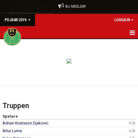
BLI MEDLEM!
POJKAR 2019
LOGGA IN
HEM
NYHETER
KALENDER
MATCHER
TRUPPEN
Truppen
BILDGALLERI
Spelare
Adrian Knutsson Djakovic
6 år
DOKUMENT
Artur Luma
6 år
KONTAKT