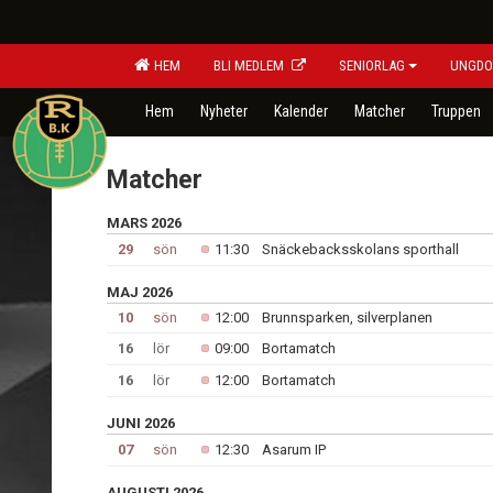
HEM
BLI MEDLEM
SENIORLAG
UNGDO
Hem
Nyheter
Kalender
Matcher
Truppen
Matcher
MARS 2026
29
sön
11:30
Snäckebacksskolans sporthall
MAJ 2026
10
sön
12:00
Brunnsparken, silverplanen
16
lör
09:00
Bortamatch
16
lör
12:00
Bortamatch
JUNI 2026
07
sön
12:30
Asarum IP
AUGUSTI 2026