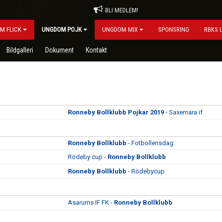
BLI MEDLEM!
M FLICK
UNGDOM POJK
UNGDOM MIX
SPONSRING
RBKS 
Bildgalleri
Dokument
Kontakt
Ronneby Bollklubb Pojkar 2019
- Saxemara if
Ronneby Bollklubb
- Fotbollensdag
Rödeby cup -
Ronneby Bollklubb
Ronneby Bollklubb
- Rödebycup
Asarums IF FK -
Ronneby Bollklubb