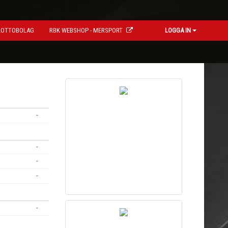
LOTTOBOLAG
RBK WEBSHOP - MERSPORT
LOGGA IN
-
-
-
-
-