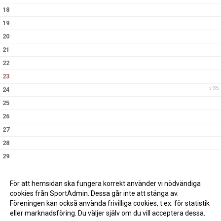
18
19
20
21
22
23
v.35
24
25
26
27
28
29
30
10:00
Saxemara IF hemma, Bortamatch
()
(..)
v.36
31
För att hemsidan ska fungera korrekt använder vi nödvändiga
cookies från SportAdmin. Dessa går inte att stänga av.
Föreningen kan också använda frivilliga cookies, t.ex. för statistik
eller marknadsföring. Du väljer själv om du vill acceptera dessa.