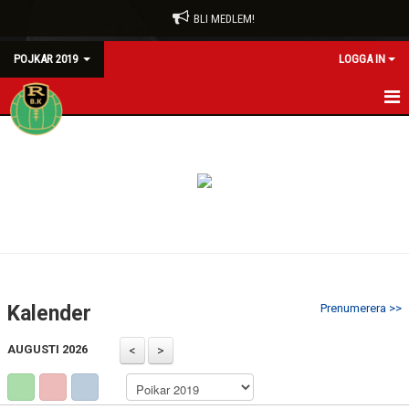
BLI MEDLEM!
POJKAR 2019
LOGGA IN
HEM
NYHETER
KALENDER
MATCHER
TRUPPEN
Kalender
Prenumerera >>
BILDGALLERI
AUGUSTI 2026
DOKUMENT
KONTAKT